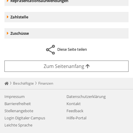
Akkordeonelement:
Repräsentationsaufwendungen
Akkordeonelement:
Zahlstelle
Akkordeonelement:
Zuschüsse
Diese Seite teilen
Zum Seitenanfang
Startseite
Beschäftigte
Finanzen
Impressum
Datenschutzerklärung
Barrierefreiheit
Kontakt
Stellenangebote
Feedback
Login Digitaler Campus
Hilfe-Portal
Leichte Sprache