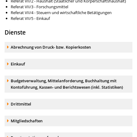
Referat VII/2 - Haushalt (Staatlicher und Körperschaftshaushalt)
Referat VII/3 - Forschungsmittel
Referat VII/4 - Steuern und wirtschaftliche Betätigungen
Referat VII/5 - Einkauf
Dienste
Akkordeonelement:
Abrechnung von Druck- bzw. Kopierkosten
Akkordeonelement:
Einkauf
Akkordeonelement:
Budgetverwaltung, Mittelanforderung, Buchhaltung mit
Kontoführung, Kassen- und Berichtswesen (inkl. Statistiken)
Akkordeonelement:
Drittmittel
Akkordeonelement:
Mitgliedschaften