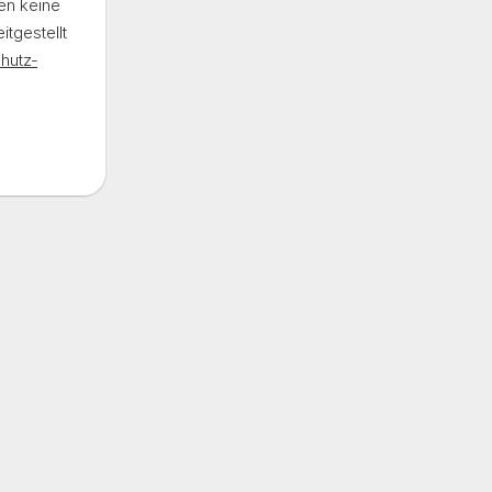
en keine
t­gestellt
hutz­