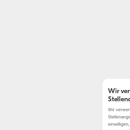
Bewerbung
Wir ver
Stelle
Ar
Wir verwend
Stellen­ang
einwillige