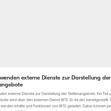
Weitere Links (3)
wenden externe Dienste zur Darstellung der
nangebote
beiten an der Universität Pas
en externe Dienste zur Darstellung der Stellen­angebote. Ein Teil 
ebote wird über den externen Dienst BITE (b-ite.de) bereit­gestellt.
n, werden Inhalte und Funktionen von BITE geladen. Dabei können p