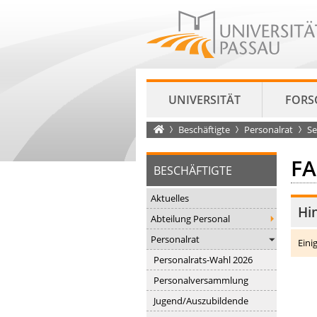
UNIVERSITÄT
FORS
Startseite
Beschäftigte
Personalrat
S
F
BESCHÄFTIGTE
Aktuelles
Hi
Abteilung Personal
Personalrat
Eini
Personalrats-Wahl 2026
Personalversammlung
Jugend/Auszubildende