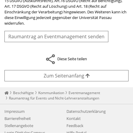
15 DSGVO (Auskunftsrecht), Art.16 DSGVO (Recht auf Berichtigung),
Art. 17 DSGVO (Recht auf Löschung) und Art. 18 (Recht auf
Einschränkung der Verarbeitung) hingewiesen. Des Weiteren kann ich
diese Einwilligung jederzeit gegenüber der Universität Passau
widerrufen.
Raumantrag an Eventmanagement senden
Diese Seite teilen
Zum Seitenanfang
Startseite
Beschäftigte
Kommunikation
Eventmanagement
Raumantrag für Events und Nicht-Lehrveranstaltungen
Impressum
Datenschutzerklärung
Barrierefreiheit
Kontakt
Stellenangebote
Feedback
Login Digitaler Campus
Hilfe-Portal