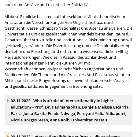
konkreten Ansätze anti-rassistischer Solidarität.
All diese Einblicke basieren auf Intersektionalität als theoretischem
Ansatz, um die Verschränkungen von Ungleichheit u.a. durch
Geschlecht, Klasse, Ethnizität/Nationalität und Alter zu analysieren. Die
Universität als Ort des gesellschaftlichen Wandels bietet den Raum für
Debatten über strukturelle und institutionelle Diskriminierung und will
gleichzeitig verändern. Die Diversifizierung und die Dekolonialisierung
der Lehre und Forschung sind nicht nur im wissenschaftlichen Alltag
Herausforderungen. Wie dies in Passau, deutschlandweit und
international gelingen kann, diskutieren wir mit
Wissenschaftler*innen, zivilgesellschaftlichen Organisationen und
Studierenden. Die Theorie und die Praxis des Anti-Rassismus steht im
Mittelpunkt dieser Ringvorlesung, die bewusst akademische Analyse
und gesellschaftliches Engagement in Beziehung setzt.
Akkordeonelement:
02.11.2022 - Who is afraid of intersectionality in higher
education? - Prof. Dr. Padmanabhan, Daniela Melissa Escarria
Parra, Joeta Bakita Pendo Ndwiga, Ferdyani Yulia Atikaputri,
Nicole Borges Steeb, Anna Kolb, Universität Passau
Akkordeonelement:
09.11.2022 - Intersektionalität in der Praxis - die rassismus-