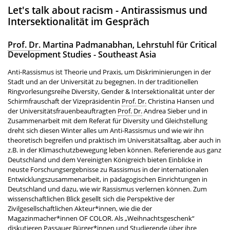
Let's talk about racism - Antirassismus und
Intersektionalität im Gespräch
Prof. Dr.
Martina Padmanabhan, Lehrstuhl für Critical
Development Studies - Southeast Asia
Anti-Rassismus ist Theorie und Praxis, um Diskriminierungen in der
Stadt und an der Universität zu begegnen. In der traditionellen
Ringvorlesungsreihe
Diversity, Gender
& Intersektionalität unter der
Schirmfrauschaft der Vizepräsidentin
Prof. Dr.
Christina Hansen und
der Universitätsfrauenbeauftragten
Prof. Dr.
Andrea Sieber und in
Zusammenarbeit mit dem Referat für
Diversity
und Gleichstellung
dreht sich diesen Winter alles um Anti-Rassismus und wie wir ihn
theoretisch begreifen und praktisch im Universitätsalltag, aber auch in
z.B. in der Klimaschutzbewegung leben können. Referierende aus ganz
Deutschland und dem Vereinigten Königreich bieten Einblicke in
neuste Forschungsergebnisse zu Rassismus in der internationalen
Entwicklungszusammenarbeit, in pädagogischen Einrichtungen in
Deutschland und dazu, wie wir Rassismus verlernen können. Zum
wissenschaftlichen Blick gesellt sich die Perspektive der
Zivilgesellschaftlichen Akteur*innen, wie die der
Magazinmacher*innen
OF COLOR
. Als „Weihnachtsgeschenk“
diskutieren Passauer Bürger*innen und Studierende über ihre