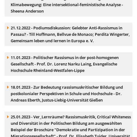
Klimabewegung: Eine intersektional-feministische Analyse -
Sheena Anderson
Akkordeonelement:
21.12.2022 - Podiumsdiskussion: Gelebter Anti-Rassismus in
Passau? - Till Hoffmann, Bellvue de Monaco; Perdita Wingerter,
Gemeinsam leben und lernen in Europa e. V.
Akkordeonelement:
11.01.2023 - Politischer Rassismus in der post-homogenen
Gesellschaft - Prof. Dr. Lorenz Narku Laing, Evangelische
Hochschule Rheinland-Westfalen-Lippe
Akkordeonelement:
18.01.2023 - Zur Bedeutung rassismuskritischer Bildung und
postkolonialer Perspektiven in Schule und Hochschule - Dr.
Andreas Eberth, Justus-Liebig-Universität Gießen
Akkordeonelement:
25.01.2023 - Ver_Lernräume? Rassismuskritik, Critical Whiteness
und Diversität in der Politischen Bildung am ausgewählten
Beispiel der Broschüre "Demokratie und Partizipation in der
Migrationsgesellschaft" - Prof. Dr. Elisabeth Tuider, Universität