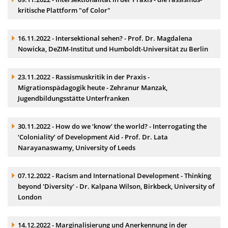
kritische Plattform "of Color"
Akkordeonelement:
16.11.2022 - Intersektional sehen? - Prof. Dr. Magdalena
Nowicka, DeZIM-Institut und Humboldt-Universität zu Berlin
Akkordeonelement:
23.11.2022 - Rassismuskritik in der Praxis -
Migrationspädagogik heute - Zehranur Manzak,
Jugendbildungsstätte Unterfranken
Akkordeonelement:
30.11.2022 - How do we ‘know’ the world? - Interrogating the
‘Coloniality’ of Development Aid - Prof. Dr. Lata
Narayanaswamy, University of Leeds
Akkordeonelement:
07.12.2022 - Racism and International Development - Thinking
beyond 'Diversity' - Dr. Kalpana Wilson, Birkbeck, University of
London
Akkordeonelement:
14.12.2022 - Marginalisierung und Anerkennung in der