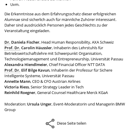
Uvm.
Die Erkenntnisse aus dem Erfahrungsschatz dieser erfolgreichen
Alumnae sind sicherlich auch für männliche Zuhörer interessant.
Daher sind ausdrücklich Personen jedes Geschlechts zu der
Veranstaltung eingeladen.
Dr.
Daniela Fischer
, Head Human Responsibility, AXA Schweiz
Prof. Dr.
Carolin Häussler
, Inhaberin des Lehrstuhls für
Betriebswirtschaftslehre mit Schwerpunkt Organisation,
Technologiemanagement und Entrepreneurship, Universität Passau
Alexandra Hiendlmeier
, Chief Financial Officer NTT DATA
Prof. Dr.
Elif Bilge Kavun
, Inhaberin der Professur für Sichere
Intelligente Systeme, Universität Passau
Annette Mann
, CEO & CFO Austrian Airlines
Victoria Riess
, Senior Strategy Leader in Tech
Reinhild Roegner
, General Counsel Healthcare Merck KGaA
Moderation:
Ursula Unger
, Event-Moderatorin und Managerin BMW
Group
Diese Seite teilen