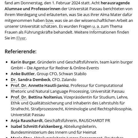
fand am Donnerstag, den 1. Februar 2024 statt. Acht
herausragende
Alumnae und Professorinnen
der Universität Passau berichteten von
ihrem Werdegang und erläuterten, was Sie aus ihrer Alma Mater dafür
mitgenommen haben
bzw.
was sie an der wissenschaftlichen Arbeit an
unserer Universität schätzen. Es wurden Fragen
u. a.
zum Thema
Frauen als Führungskräfte behandelt. Weitere Informationen finden
Sie im
Flyer
.
Referierende:
Karin Burger
, Gründerin und Geschäftsführerin, team karin burger
GmbH – Die Agentur für Redner & Online-Events
Anke Buttler
, Group CFO, Schwan Stabilo
Dr.
Sandra Dembeck
, CFO, Zalando
Prof. Dr.
Annette Hautli-Janisz
, Professur für Computational
Rhetoric und Natural Language Processing, Universität Passau
Prof. Dr.
Bettina Noltenius
, Vizepräsidentin für Studium, Lehre,
Ethik und Qualitätssicherung und Inhaberin des Lehrstuhls für
Strafrecht, Strafprozessrecht, Kriminologie und Rechtsphilosophie,
Universität Passau
Anja Rauschardt
, Geschäftsführerin, RAUSCHARDT PR
Isabel Schmitt-Falckenberg
, Abteilungsleiterin,
Bundesministerium des Innern und für Heimat
Maria Stoy
, Abteilungsleiterin Junges Engagement, Deutsches