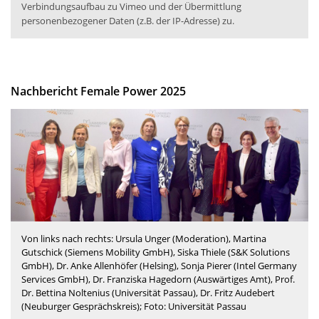
Verbindungsaufbau zu Vimeo und der Übermittlung
personenbezogener Daten (z.B. der IP-Adresse) zu.
Kurze Beschreibung des Videos
Aftermovie zu Female Power 2025
Nachbericht Female Power 2025
Von links nach rechts: Ursula Unger (Moderation), Martina
Gutschick (Siemens Mobility GmbH), Siska Thiele (S&K Solutions
GmbH), Dr. Anke Allenhöfer (Helsing), Sonja Pierer (Intel Germany
Services GmbH), Dr. Franziska Hagedorn (Auswärtiges Amt), Prof.
Dr. Bettina Noltenius (Universität Passau), Dr. Fritz Audebert
(Neuburger Gesprächskreis); Foto: Universität Passau