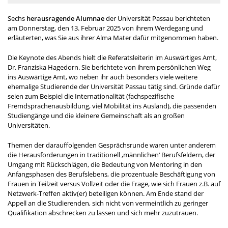
Sechs
herausragende Alumnae
der Universität Passau berichteten
am Donnerstag, den 13. Februar 2025 von ihrem Werdegang und
erläuterten, was Sie aus ihrer Alma Mater dafür mitgenommen haben.
Die Keynote des Abends hielt die Referatsleiterin im Auswärtiges Amt,
Dr.
Franziska Hagedorn. Sie berichtete von ihrem persönlichen Weg
ins Auswärtige Amt, wo neben ihr auch besonders viele weitere
ehemalige Studierende der Universität Passau tätig sind. Gründe dafür
seien zum Beispiel die Internationalität (fachspezifische
Fremdsprachenausbildung, viel Mobilität ins Ausland), die passenden
Studiengänge und die kleinere Gemeinschaft als an großen
Universitäten.
Themen der darauffolgenden Gesprächsrunde waren unter anderem
die Herausforderungen in traditionell ‚männlichen‘ Berufsfeldern, der
Umgang mit Rückschlägen, die Bedeutung von Mentoring in den
Anfangsphasen des Berufslebens, die prozentuale Beschäftigung von
Frauen in Teilzeit versus Vollzeit oder die Frage, wie sich Frauen z.B. auf
Netzwerk-Treffen aktiv(er) beteiligen können. Am Ende stand der
Appell an die Studierenden, sich nicht von vermeintlich zu geringer
Qualifikation abschrecken zu lassen und sich mehr zuzutrauen.