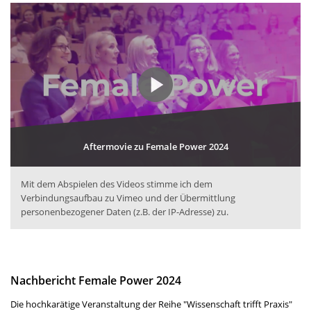
Aftermovie zu Female Power 2024
Mit dem Abspielen des Videos stimme ich dem
Verbindungsaufbau zu Vimeo und der Übermittlung
personenbezogener Daten (z.B. der IP-Adresse) zu.
Kurze Beschreibung des Videos
Was braucht es, damit sich mehr Frauen für eine Karriere in der Wisse
Nachbericht Female Power 2024
Die hochkarätige Veranstaltung der Reihe "Wissenschaft trifft Praxis"