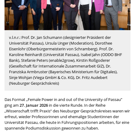
v.l.n.r.: Prof. Dr. Jan Schumann (designierter Präsident der
Universität Passau), Ursula Unger (Moderation), Dorothee
Eisenlohr (Oberbürgermeisterin von Schramberg). Prof. Dr.
Karoline Reinhardt (Universität Passau), Isabel Jahn (ODDO BHF
Bank), Stefanie Peters (enable2grow), Kirstin Roßgoderer
(Gesellschaft für Internationale Zusammenarbeit GIZ), Dr.
Franziska Armbruster (Bayerisches Ministerium für Digitales),
Sinje Wohjan (Viega GmbH & Co. KG), Dr. Fritz Audebert
(Neuburger Gesprächskreis)
Das Format „
Female Power in and out of the University of Passau
”
ging am
27. Januar 2026
in die vierte Runde. In der Reihe
„Wissenschaft trifft Praxis“ des Neuburger Gesprächskreises waren wir
erfreut, wieder Professorinnen und ehemalige Studentinnen der
Universität Passau, die heute in Führungspositionen arbeiten, für eine
spannende Podiumsdiskussion gewonnen zu haben.