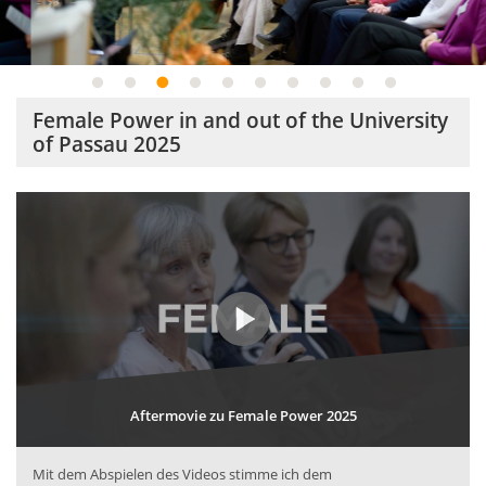
1
2
3
4
5
6
7
8
9
10
Female Power in and out of the University
of Passau 2025
Aftermovie zu Female Power 2025
Mit dem Abspielen des Videos stimme ich dem