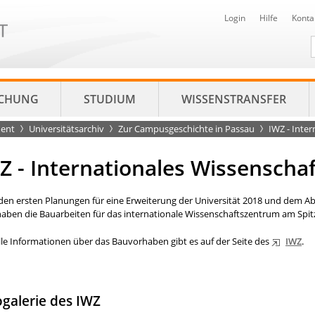
Login
Hilfe
Konta
D
CHUNG
STUDIUM
WISSENSTRANSFER
ment
Universitätsarchiv
Zur Campusgeschichte in Passau
IWZ - Inte
Z - Internationales Wissensch
den ersten Planungen für eine Erweiterung der Universität 2018 und dem A
haben die Bauarbeiten für das internationale Wissenschaftszentrum am Spi
le Informationen über das Bauvorhaben gibt es auf der Seite des
IWZ
.
ogalerie des IWZ