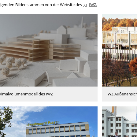
folgenden Bilder stammen von der Website des
IWZ.
imalvolumenmodell des IWZ
IWZ Außenansich