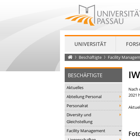
UNIVERSITÄT
FORS
Startseite
Beschäftigte
Facility Manage
IW
BESCHÄFTIGTE
Aktuelles
Nach 
2021 
Abteilung Personal
Personalrat
Aktuel
Diversity und
Gleichstellung
Facility Management
Fot
Liegenschaften