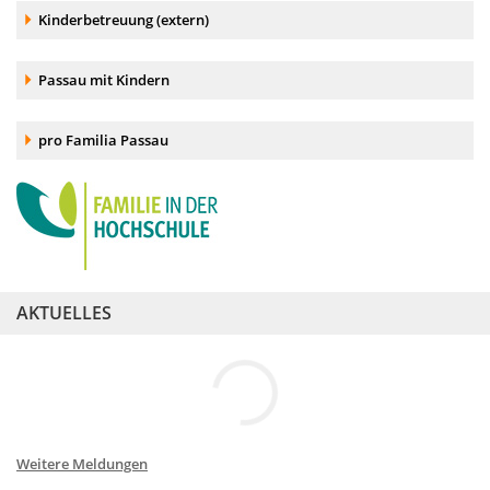
Akkordeonelement:
Kinderbetreuung (extern)
Akkordeonelement:
Passau mit Kindern
Akkordeonelement:
pro Familia Passau
AKTUELLES
Weitere Meldungen