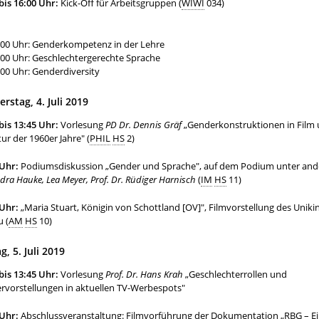
bis 16:00 Uhr:
Kick-Off für Arbeitsgruppen (
WIWI
034
3:00 Uhr: Genderkompetenz in der Leh
4:00 Uhr: Geschlechtergerechte Spra
:00 Uhr: Genderdiversity
rstag, 4. Juli 2019
bis 13:45 Uhr:
Vorlesung
PD Dr. Dennis Gräf
„Genderkonstruktionen in Film
tur der 1960er Jahre" (
PHIL
HS
2)
 Uhr:
Podiumsdiskussion „Gender und Sprache", auf dem Podium unter an
dra Hauke, Lea Meyer, Prof. Dr. Rüdiger Harnisch
(
IM
HS
11)
 Uhr:
„Maria Stuart, Königin von Schottland [OV]", Filmvorstellung des Uniki
 (
AM
HS
10)
g, 5. Juli 2019
bis 13:45 Uhr:
Vorlesung
Prof. Dr. Hans Krah
„Geschlechterrollen und
rvorstellungen in aktuellen TV-Werbespots"
 Uhr:
Abschlussveranstaltung: Filmvorführung der Dokumentation „RBG – E