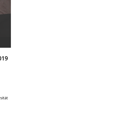
019
sität