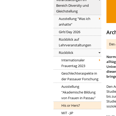
Bereich Diversity und
Gleichstellung
Ausstellung "Was ich
anhatte"
Arc
Girls'Day 2026
Rückblick auf
Das 
Lehrveranstaltungen
Rückblick
Norma
Internationaler
alltä
Frauentag 2023
Unive
diese
Geschlechteraspekte in
bring
der Passauer Forschung
Ausstellung
Den Au
Studi
"Akademische Bildung
bis zu
von Frauen in Passau"
Studi
His or Hers?
soziok
MiT - JiP