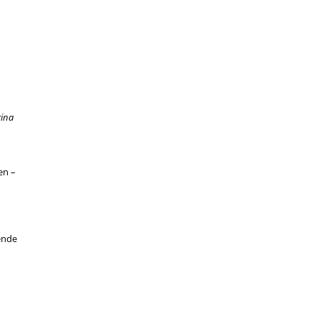
ina
en –
ende