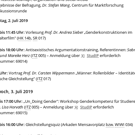
gebnisse der Befragung,
Dr. Stefan Mang
, Centrum für Marktforschung
skussionsrunde
tag, 2. Juli 2019
bis 11:45 Uhr:
Vorlesung
Prof. Dr. Andrea Sieber
„Genderkonstruktionen im
alterfilm" (
HK 14b
,
SR
017)
bis 18:00 Uhr:
Antisexistisches Argumentationstraining, Referentinnen:
Sabr
 und Mareike Herz
(
ITZ
005) – Anmeldung über
StudIP
erforderlich
nummer: 69014)
 Uhr:
Vortrag
Prof. Dr. Carsten Wippermann
„Männer: Rollenbilder – Identität
sche Gleichstellung" (
ITZ
017)
och, 3. Juli 2019
is 17:00 Uhr:
„Un_Doing Gender": Workshop Genderkompetenz für Studier
. Lisa Horvath
(
ITZ
005) – Anmeldung über
StudIP
erforderlich
nummer: 69015)
bis 16:00 Uhr:
Gleichstellungsquiz (Arkaden Mensavorplatz
bzw.
WIWI
034)