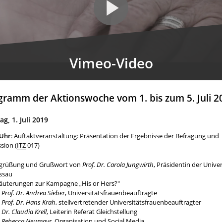
Vimeo-Video
gramm der Aktionswoche vom 1. bis zum 5. Juli 2
g, 1. Juli 2019
 Uhr
: Auftaktveranstaltung: Präsentation der Ergebnisse der Befragung und
sion (
ITZ
017)
grüßung und Grußwort von
Prof. Dr. Carola Jungwirth
, Präsidentin der Univer
ssau
läuterungen zur Kampagne „His or Hers?"
Prof. Dr. Andrea Sieber
, Universitätsfrauenbeauftragte
Prof. Dr. Hans Krah
, stellvertretender Universitätsfrauenbeauftragter
Dr. Claudia Krell
, Leiterin Referat Gleichstellung
Rebecca Neumayr
, Organisation und Social Media