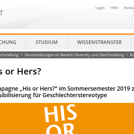
Login
Hilfe
Konta
D
CHUNG
STUDIUM
WISSENSTRANSFER
ichstellung
Veranstaltungen im Bereich Diversity und Gleichstellung
Rü
s or Hers?
pagne „His or Hers?“ im Sommersemester 2019 
ibilisierung für Geschlechterstereotype