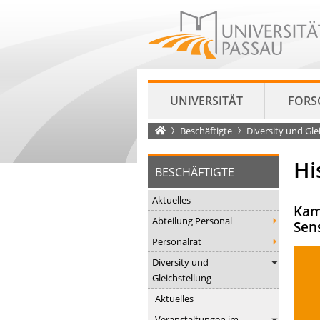
UNIVERSITÄT
FORS
Startseite
Beschäftigte
Diversity und Gle
Hi
BESCHÄFTIGTE
Aktuelles
Kam
Abteilung Personal
Sens
Personalrat
Diversity und
Gleichstellung
Aktuelles
Veranstaltungen im